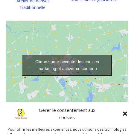
Atelier de danses
traditionnelle
Cliquez pour accepter les cookies
marketing et activer ce contenu
Gérer le consentement aux
cookies
LIEU
Salle de danse de Chavagnes-en-Paillers
Pour offrir les meilleures expériences, nous utilisons des technologies
639 rue Jean de Suzannet