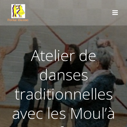
Aller
au
contenu
Atelier de
danses
traditionnelles
avec les Moul’à