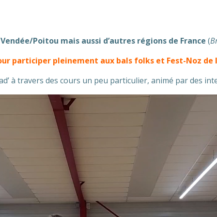
 Vendée/Poitou
mais aussi d’autres régions de France
(
B
ur participer pleinement aux bals folks et Fest-Noz de 
 à travers des cours un peu particulier, animé par des int