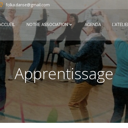
folka.danse@gmail.com
ACCUEIL
NOTRE ASSOCIATION
AGENDA
L’ATELI
Apprentissage