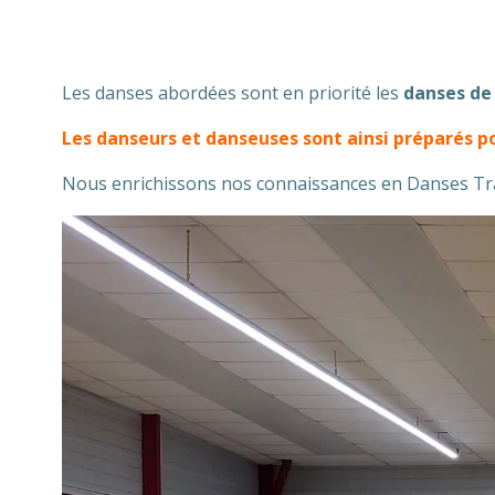
Les danses abordées sont en priorité les
danses de
Les danseurs et danseuses sont ainsi préparés po
Nous enrichissons nos connaissances en Danses Trad’
Lecteur
vidéo