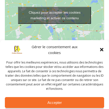
Cliquez pour accepter les cookies
marketing et activer ce contenu
Gérer le consentement aux
cookies
LIEU
Pour offrir les meilleures expériences, nous utilisons des technologies
Salle de danse de Chavagnes-en-Paillers
telles que les cookies pour stocker et/ou accéder aux informations des
639 rue Jean de Suzannet
appareils. Le fait de consentir à ces technologies nous permettra de
traiter des données telles que le comportement de navigation ou les ID
Chavagnes-en-Paillers
,
85250
France
+ Google Map
uniques sur ce site. Le fait de ne pas consentir ou de retirer son
consentement peut avoir un effet négatif sur certaines caractéristiques
et fonctions.
Atelier de danses traditionnelles
Atelier de danses traditionnelles
Accepter