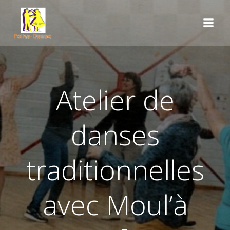
Aller
au
contenu
Atelier de
danses
traditionnelles
avec Moul’à