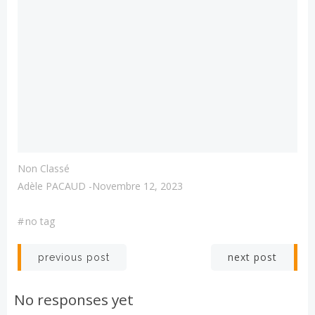
Non Classé
Adèle PACAUD
-
Novembre 12, 2023
#
no tag
Post
Post
next post
previous post
navigation
navigation
No responses yet