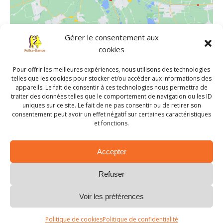
Gérer le consentement aux
cookies
LIEU
Pour offrir les meilleures expériences, nous utilisons des technologies
Salle de danse de Chavagnes-en-Paillers
telles que les cookies pour stocker et/ou accéder aux informations des
639 rue Jean de Suzannet
appareils. Le fait de consentir à ces technologies nous permettra de
traiter des données telles que le comportement de navigation ou les ID
Chavagnes-en-Paillers
,
85250
France
+ Google Map
uniques sur ce site. Le fait de ne pas consentir ou de retirer son
consentement peut avoir un effet négatif sur certaines caractéristiques
et fonctions.
Atelier de danses traditionnelles
Atelier de danses traditionnelles
Accepter
Refuser
© 2026 Folka-Danse. Created for free using
Voir les préférences
WordPress and
Colibri
Politique de cookies
Politique de confidentialité