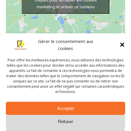
marketing et activer ce contenu
Gérer le consentement aux
cookies
LIEU
Pour offrir les meilleures expériences, nous utilisons des technologies
Salle de danse de Chavagnes-en-Paillers
telles que les cookies pour stocker et/ou accéder aux informations des
639 rue Jean de Suzannet
appareils. Le fait de consentir à ces technologies nous permettra de
traiter des données telles que le comportement de navigation ou les ID
Chavagnes-en-Paillers
,
85250
France
+ Google Map
uniques sur ce site. Le fait de ne pas consentir ou de retirer son
consentement peut avoir un effet négatif sur certaines caractéristiques
et fonctions.
Atelier de danses traditionnelles
Atelier de danses traditionnelles
Accepter
Refuser