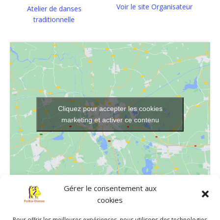
Voir le site Organisateur
Atelier de danses
traditionnelle
Cliquez pour accepter les cookies
marketing et activer ce contenu
Gérer le consentement aux
cookies
LIEU
Salle de danse de Chavagnes-en-Paillers
Pour offrir les meilleures expériences, nous utilisons des technologies