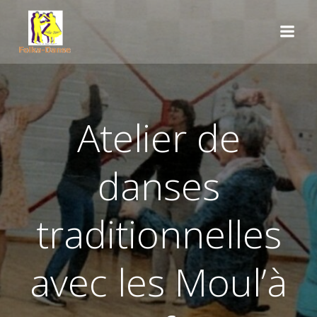
Aller
au
contenu
Atelier de
danses
traditionnelles
avec les Moul’à