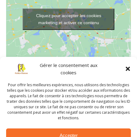
Cliquez pour accepter les cookies
marketing et activer ce contenu
Gérer le consentement aux
cookies
LIEU
Salle de danse de Chavagnes-en-Paillers
Pour offrir les meilleures expériences, nous utilisons des technologies
639 rue Jean de Suzannet
telles que les cookies pour stocker et/ou accéder aux informations des
appareils. Le fait de consentir à ces technologies nous permettra de
Chavagnes-en-Paillers
,
85250
France
+ Google Map
traiter des données telles que le comportement de navigation ou les ID
uniques sur ce site. Le fait de ne pas consentir ou de retirer son
consentement peut avoir un effet négatif sur certaines caractéristiques
Atelier de danses traditionnelles
Atelier de danses traditionnelles
et fonctions.
avec Anne-Marie et Gérard,
avec Anne-Marie et Gérard,
Monique et Bernard
Monique et Bernard
Accepter