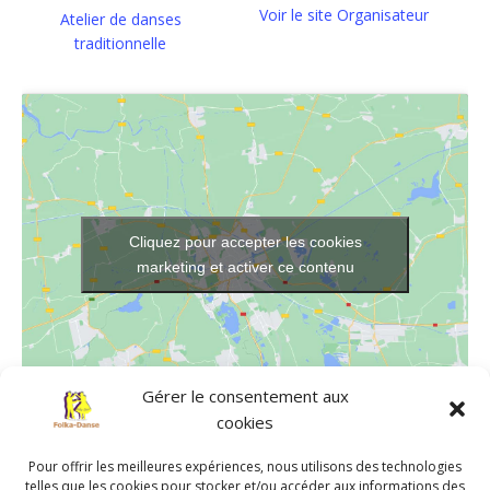
Voir le site Organisateur
Atelier de danses
traditionnelle
Cliquez pour accepter les cookies
marketing et activer ce contenu
Gérer le consentement aux
cookies
LIEU
Pour offrir les meilleures expériences, nous utilisons des technologies
Salle de danse de Chavagnes-en-Paillers
telles que les cookies pour stocker et/ou accéder aux informations des